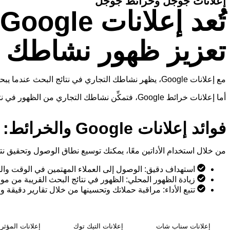
إعلانات جوجل وخرائط جوجل
تعزيز ظهور نشاطك ا
مع إعلانات Google، يظهر نشاطك التجاري في نتائج البحث عندما يبحث الأشخاص عن منتجات أو خدمات مشابهة لما تقدمه، مما يتيح لك استهداف جمهور محدد باستخدام الكلمات المفتاحية والموقع الجغرافي.
أما إعلانات خرائط Google، فتمكِّن نشاطك التجاري من الظهور في نتائج البحث المحلية، مما يسهل على العملاء القريبين العثور عليك.
فوائد إعلانات Google والخرائط:
من خلال استخدام الأداتين معًا، يمكنك توسيع نطاق الوصول وتحقيق نت
استهداف دقيق: الوصول إلى العملاء المهتمين في الوقت والم
زيادة الظهور المحلي: الظهور في نتائج البحث القريبة من مو
تتبع الأداء: مراقبة حملاتك وتحسينها من خلال تقارير دقيقة و
إعلانات سناب شات
إعلانات التيك توك
إعلانات المؤثر