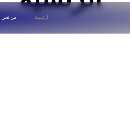
الرئسية
من نحن